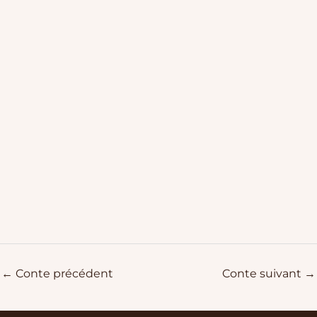
L’éléphant et le
hérisson
←
Conte précédent
Conte suivant
→