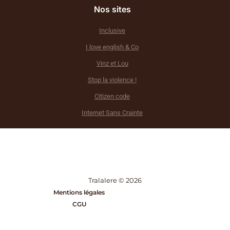
Nos sites
Inclusive
I love english & Co
Vinz et Lou
Stop la violence !
Citizen code
Internet Sans Crainte
Tralalere © 2026
Mentions légales
CGU