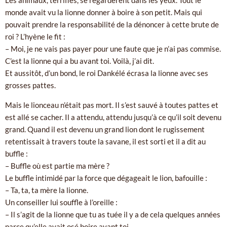
Les animaux, terrifiés, se regardèrent dans les yeux. Tout le
monde avait vu la lionne donner à boire à son petit. Mais qui
pouvait prendre la responsabilité de la dénoncer à cette brute de
roi ? L’hyène le fit :
– Moi, je ne vais pas payer pour une faute que je n’ai pas commise.
C’est la lionne qui a bu avant toi. Voilà, j’ai dit.
Et aussitôt, d’un bond, le roi Dankélé écrasa la lionne avec ses
grosses pattes.
Mais le lionceau n’était pas mort. Il s’est sauvé à toutes pattes et
est allé se cacher. Il a attendu, attendu jusqu’à ce qu’il soit devenu
grand. Quand il est devenu un grand lion dont le rugissement
retentissait à travers toute la savane, il est sorti et il a dit au
buffle :
– Buffle où est partie ma mère ?
Le buffle intimidé par la force que dégageait le lion, bafouille :
– Ta, ta, ta mère la lionne.
Un conseiller lui souffle à l’oreille :
– Il s’agit de la lionne que tu as tuée il y a de cela quelques années
parce qu’elle avait osé boire avant toi.