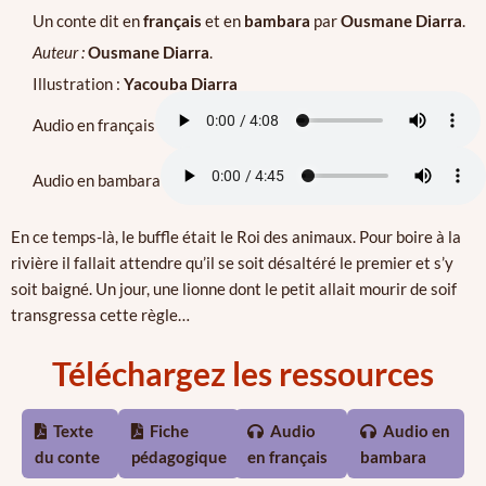
Un conte dit en
français
et en
bambara
par
Ousmane Diarra
.
Auteur :
Ousmane Diarra
.
Illustration :
Yacouba Diarra
Audio en français
Audio en bambara
En ce temps-là, le buffle était le Roi des animaux. Pour boire à la
rivière il fallait attendre qu’il se soit désaltéré le premier et s’y
soit baigné. Un jour, une lionne dont le petit allait mourir de soif
transgressa cette règle…
Téléchargez les ressources
Texte
Fiche
Audio
Audio en
du conte
pédagogique
en français
bambara