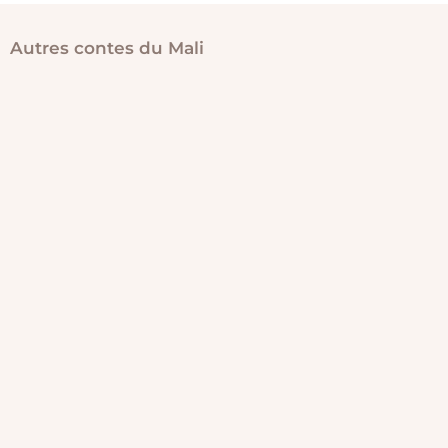
Autres contes du Mali
L’orphelin
et
les
méchants
villageois